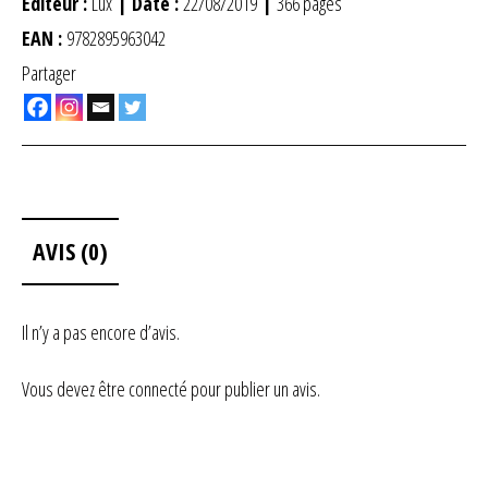
Éditeur :
Lux
| Date :
22/08/2019
|
366 pages
EAN :
9782895963042
Partager
AVIS (0)
Il n’y a pas encore d’avis.
Vous devez être
connecté
pour publier un avis.