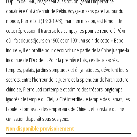
l’Opium de 1840, réagissent aussitôt, obligeant l’impératrice
douairière Cixi à s’enfuir de Pékin. Voyageur sans pareil autour du
monde, Pierre Loti (1850-1923), marin en mission, est témoin de
cette répression. Il traverse les campagnes pour se rendre à Pékin
où il fait deux séjours en 1900 et en 1901. Au sein de cette « Babel
inouïe », il en profite pour découvrir une partie de la Chine jusque-là
inconnue de l’Occident. Pour la première fois, ces lieux sacrés,
temples, palais, jardins somptueux et énigmatiques, dévoilent leurs
secrets. Entre l’horreur de la guerre et la splendeur de l’architecture
chinoise, Pierre Loti contemple et admire des trésors longtemps
ignorés : le temple du Ciel, la Cité interdite, le temple des Lamas, les
fabuleux tombeaux des empereurs de Chine… et constate qu’une
civilisation disparaît sous ses yeux.
Non disponible provisoirement