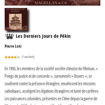
Les Derniers Jours de Pékin
Pierre Loti
(
1
avis client)
Noté
1
4.00
sur 5
En 1900, les membres de la société secrète chinoise du Yihetuan, «
basé
Poings de justice et de concorde », surnommés « Boxers », se
sur
notation
soulèvent contre la présence étrangère, envahissent les missions
client
catholiques, assiègent les légations étrangères et tuent des prêtres.
Les puissances coloniales, présentes en Chine depuis la guerre de