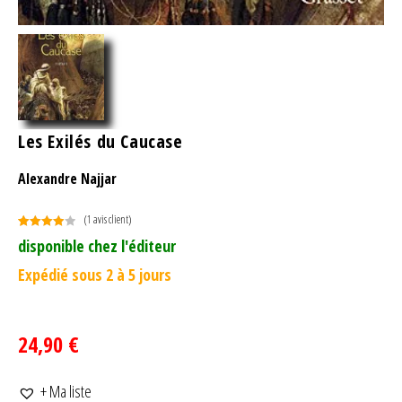
Les Exilés du Caucase
Alexandre Najjar
(
1
avis client)
Noté
1
4.00
disponible chez l'éditeur
sur 5
Expédié sous 2 à 5 jours
basé
sur
notation
client
24,90 €
+ Ma liste