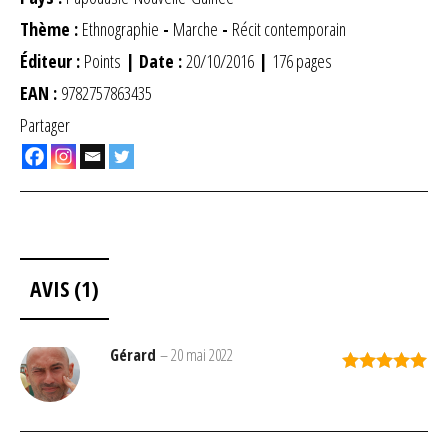
Thème :
Ethnographie
-
Marche
-
Récit contemporain
Éditeur :
Points
| Date :
20/10/2016
|
176 pages
EAN :
9782757863435
Partager
AVIS (1)
Gérard
–
20 mai 2022
Note
5
sur
5