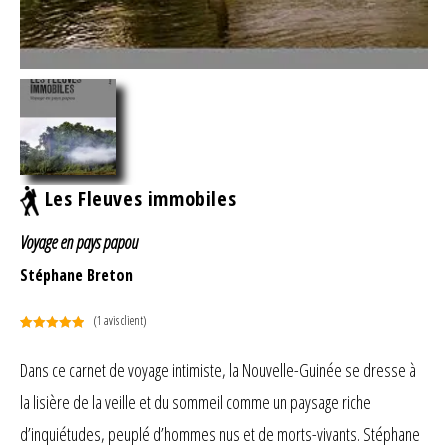
Les Fleuves immobiles
Voyage en pays papou
Stéphane Breton
(
1
avis client)
Noté
1
5.00
sur 5
Dans ce carnet de voyage intimiste, la Nouvelle-Guinée se dresse à
basé sur
la lisière de la veille et du sommeil comme un paysage riche
notation
client
d’inquiétudes, peuplé d’hommes nus et de morts-vivants. Stéphane