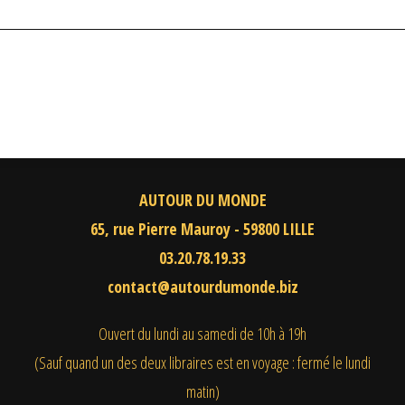
AUTOUR DU MONDE
65, rue Pierre Mauroy - 59800 LILLE
03.20.78.19.33
contact@autourdumonde.biz
Ouvert du lundi au samedi
de 10h à 19h
(Sauf quand un des deux libraires est en voyage : fermé le lundi
matin)