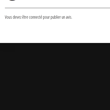
Vous devez être
connecté
pour publier un avis.