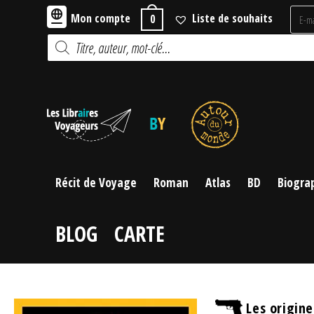
Skip
Mon compte
Liste de souhaits
0
to
Recherche
content
de
produits
Récit de Voyage
Roman
Atlas
BD
Biogra
BLOG
CARTE
Les origine