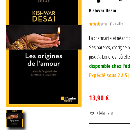
Kishwar Desai
(
1
avis client)
Noté
1
3.00
La charmante et néanmoi
sur 5
Ses parents, d’origine 
basé
sur
jusqu’à Londres, où ell
notation
client
disponible chez l'éd
Expédié sous 2 à 5 
13,90 €
+ Ma liste