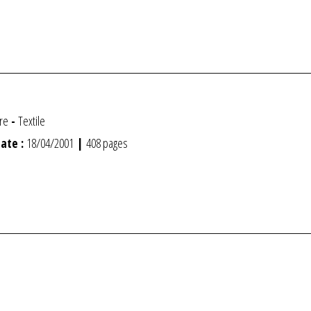
ire
-
Textile
ate :
18/04/2001
|
408 pages