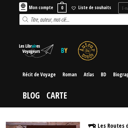
Skip
Mon compte
Liste de souhaits
0
to
Recherche
content
de
produits
Récit de Voyage
Roman
Atlas
BD
Biogra
BLOG
CARTE
Les Routes d