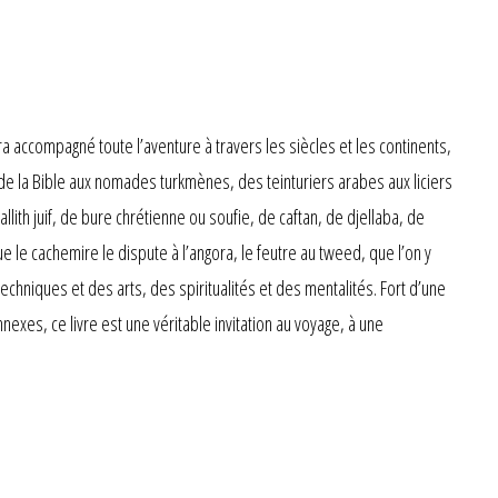
ra accompagné toute l’aventure à travers les siècles et les continents,
s de la Bible aux nomades turkmènes, des teinturiers arabes aux liciers
llith juif, de bure chrétienne ou soufie, de caftan, de djellaba, de
 le cachemire le dispute à l’angora, le feutre au tweed, que l’on y
chniques et des arts, des spiritualités et des mentalités. Fort d’une
exes, ce livre est une véritable invitation au voyage, à une