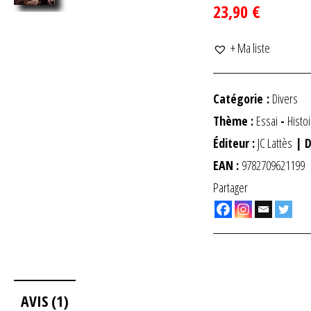
23,90 €
+ Ma liste
Catégorie :
Divers
Thème :
Essai
-
Histo
Éditeur :
JC Lattès
| D
EAN :
9782709621199
Partager
AVIS (1)