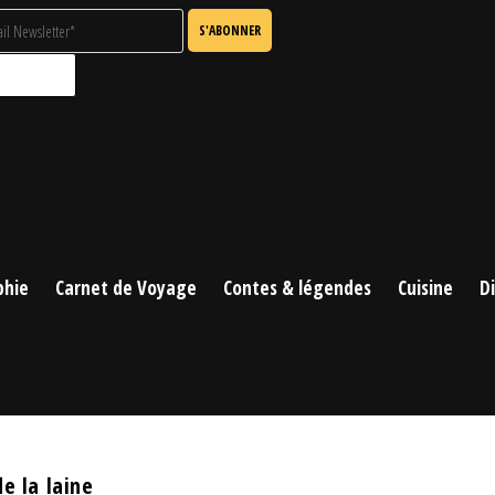
phie
Carnet de Voyage
Contes & légendes
Cuisine
D
e la laine