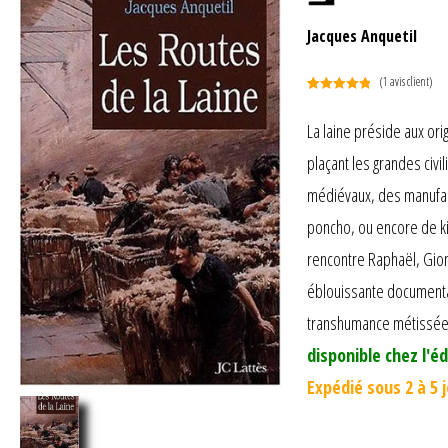
Jacques Anquetil
(
1
avis client)
Noté
1
5.00
sur 5
La laine préside aux ori
basé sur
plaçant les grandes civi
notation
client
médiévaux, des manufactu
poncho, ou encore de kil
rencontre Raphaël, Giono
éblouissante documentati
transhumance métissée 
disponible chez l'éd
Expédié sous 2 à 5 