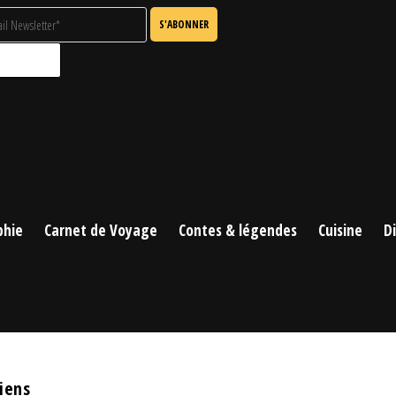
phie
Carnet de Voyage
Contes & légendes
Cuisine
D
iens