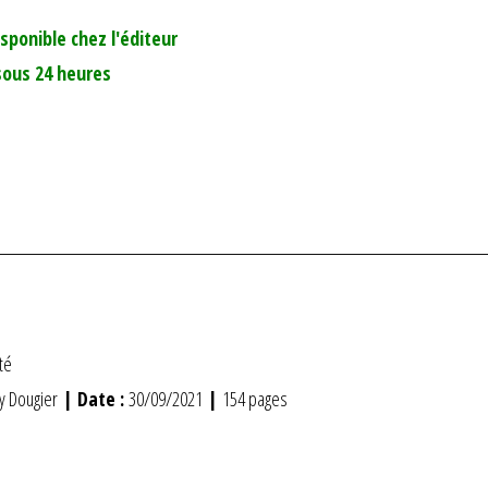
isponible chez l'éditeur
sous 24 heures
té
y Dougier
| Date :
30/09/2021
|
154 pages