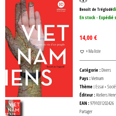
d
Benoît de Tréglodé
En stock - Expédié 
14,00 €
+ Ma liste
Catégorie :
Divers
Pays :
Vietnam
Thème :
Essai
-
Socié
Éditeur :
Ateliers Henr
EAN :
9791031202426
Partager