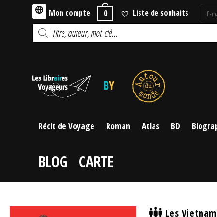
Skip
Mon compte
Liste de souhaits
0
to
Recherche
content
de
produits
Récit de Voyage
Roman
Atlas
BD
Biogra
BLOG
CARTE
Les Vietnam