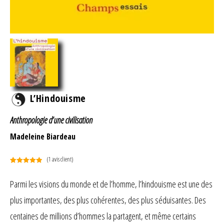
L’Hindouisme
Anthropologie d’une civilisation
Madeleine Biardeau
(
1
avis client)
Noté
1
5.00
sur 5
Parmi les visions du monde et de l’homme, l’hindouisme est une des
basé sur
plus importantes, des plus cohérentes, des plus séduisantes. Des
notation
client
centaines de millions d’hommes la partagent, et même certains