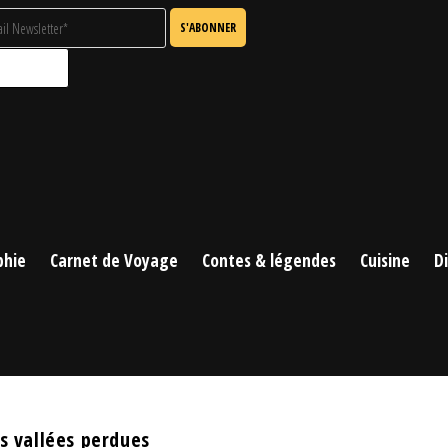
phie
Carnet de Voyage
Contes & légendes
Cuisine
D
 vallées perdues