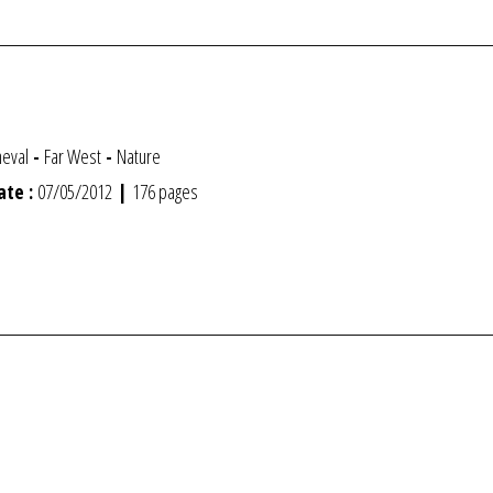
eval
-
Far West
-
Nature
ate :
07/05/2012
|
176 pages