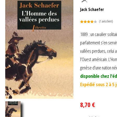
Jack Schaefer
(
1
avis client)
Noté
1
4.00
sur 5
1889 : un cavalier solit
basé
parfaitement s’en servi
sur
notation
vallées perdues, celui au
client
l’Ouest américain. L’H
genèse d’une nation née
disponible chez l'éd
Expédié sous 2 à 5 
8,70 €