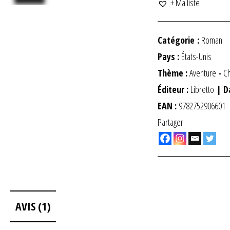
+ Ma liste
Catégorie :
Roman
Pays :
États-Unis
Thème :
Aventure
-
Ch
Éditeur :
Libretto
| D
EAN :
9782752906601
Partager
AVIS (1)