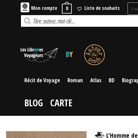
Skip
Mon compte
Liste de souhaits
0
to
Recherche
content
de
produits
Récit de Voyage
Roman
Atlas
BD
Biogra
BLOG
CARTE
L’Homme des