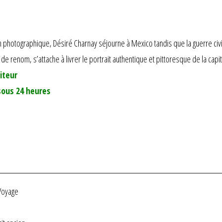
n photographique, Désiré Charnay séjourne à Mexico tandis que la guerre civi
 renom, s’attache à livrer le portrait authentique et pittoresque de la capi
iteur
sous 24 heures
Voyage