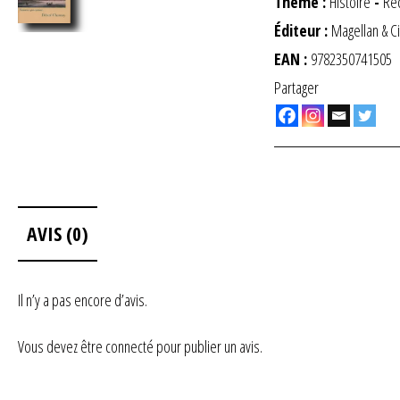
Thème :
Histoire
-
Réc
Éditeur :
Magellan & C
EAN :
9782350741505
Partager
AVIS (0)
Il n’y a pas encore d’avis.
Vous devez être
connecté
pour publier un avis.