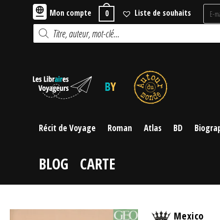
Skip
Mon compte
Liste de souhaits
0
to
Recherche
content
de
produits
Récit de Voyage
Roman
Atlas
BD
Biogra
BLOG
CARTE
Mexico