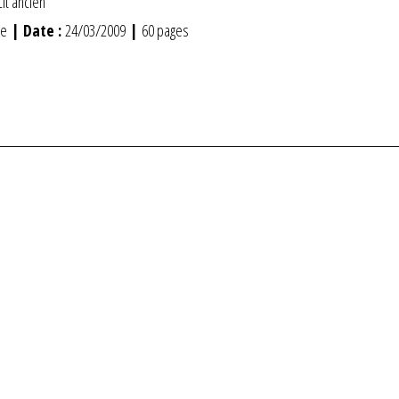
it ancien
ie
| Date :
24/03/2009
|
60 pages