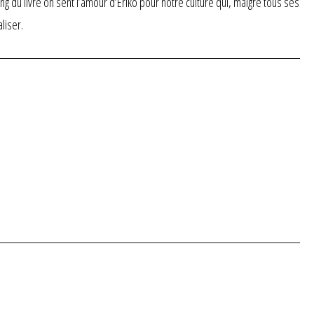
ong du livre on sent l’amour d’Eriko pour notre culture qui, malgré tous ses
liser.