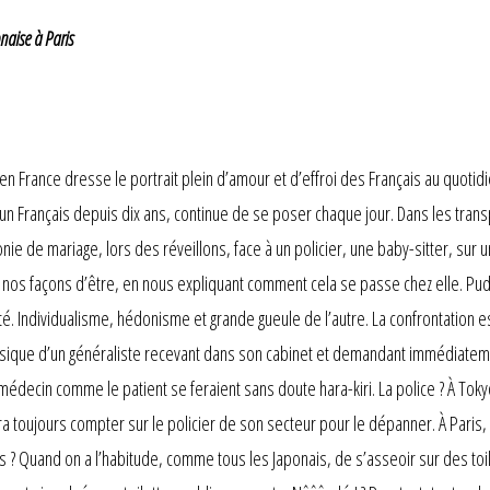
naise à Paris
en France dresse le portrait plein d’amour et d’effroi des Français au quotidi
 Français depuis dix ans, continue de se poser chaque jour. Dans les transpo
ie de mariage, lors des réveillons, face à un policier, une baby-sitter, sur
e nos façons d’être, en nous expliquant comment cela se passe chez elle. Pu
é. Individualisme, hédonisme et grande gueule de l’autre. La confrontation e
sique d’un généraliste recevant dans son cabinet et demandant immédiatemen
 médecin comme le patient se feraient sans doute hara-kiri. La police ? À Toky
rra toujours compter sur le policier de son secteur pour le dépanner. À Paris, 
tes ? Quand on a l’habitude, comme tous les Japonais, de s’asseoir sur des t