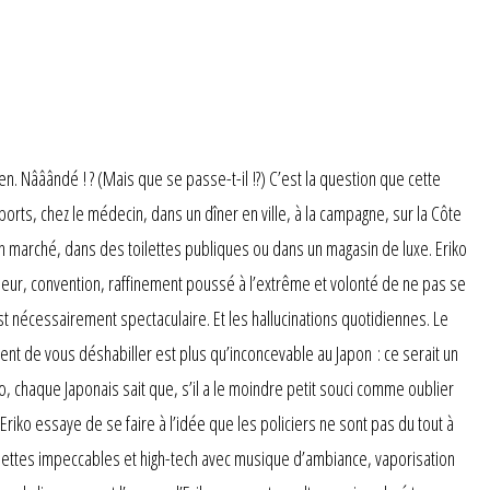
en. Nââândé ! ? (Mais que se passe-t-il !?) C’est la question que cette
rts, chez le médecin, dans un dîner en ville, à la campagne, sur la Côte
 un marché, dans des toilettes publiques ou dans un magasin de luxe. Eriko
deur, convention, raffinement poussé à l’extrême et volonté de ne pas se
st nécessairement spectaculaire. Et les hallucinations quotidiennes. Le
t de vous déshabiller est plus qu’inconcevable au Japon : ce serait un
o, chaque Japonais sait que, s’il a le moindre petit souci comme oublier
Eriko essaye de se faire à l’idée que les policiers ne sont pas du tout à
oilettes impeccables et high-tech avec musique d’ambiance, vaporisation