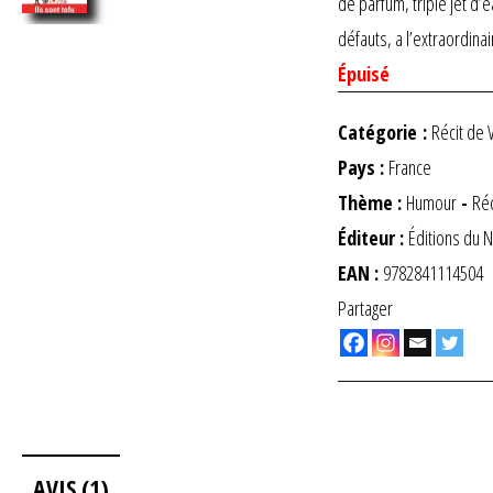
de parfum, triple jet d’
défauts, a l’extraordina
Épuisé
Catégorie :
Récit de 
Pays :
France
Thème :
Humour
-
Réc
Éditeur :
Éditions du N
EAN :
9782841114504
Partager
AVIS (1)