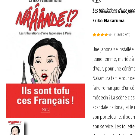
Les tribulations d’une Japo
Eriko Nakaruma
(
1
avis client)
Noté
1
4.00
sur 5
Une Japonaise installée 
basé
jeune femme, mariée à un
sur
notation
d’Azur, pour une cérémon
client
Nakamura fait le tour d
faire remarquer d’un côt
médecin ? La scène clas
scandale national, et le
son portefeuille, il pou
son service. Les toilet