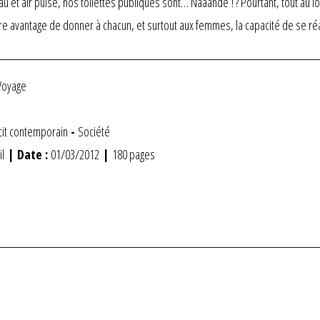
eau et air pulsé, nos toilettes publiques sont… Nââândé ! ? Pourtant, tout au l
ire avantage de donner à chacun, et surtout aux femmes, la capacité de se réa
Voyage
it contemporain
-
Société
il
| Date :
01/03/2012
|
180 pages