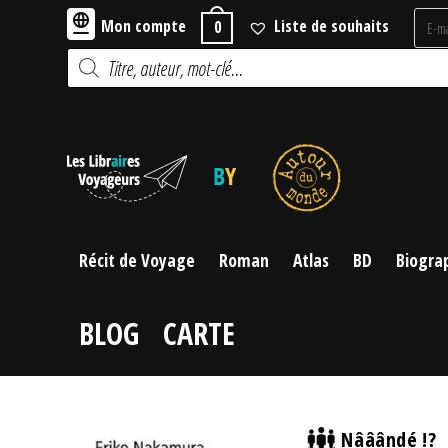
Skip
Mon compte
Liste de souhaits
0
to
Recherche
content
de
produits
Récit de Voyage
Roman
Atlas
BD
Biogra
BLOG
CARTE
Nââândé !?