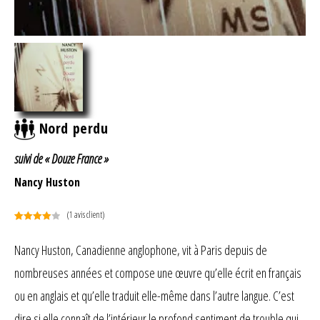
Nord perdu
suivi de « Douze France »
Nancy Huston
(
1
avis client)
Noté
1
4.00
sur 5
Nancy Huston, Canadienne anglophone, vit à Paris depuis de
basé
nombreuses années et compose une œuvre qu’elle écrit en français
sur
notation
ou en anglais et qu’elle traduit elle-même dans l’autre langue. C’est
client
dire si elle connaît de l’intérieur le profond sentiment de trouble qui