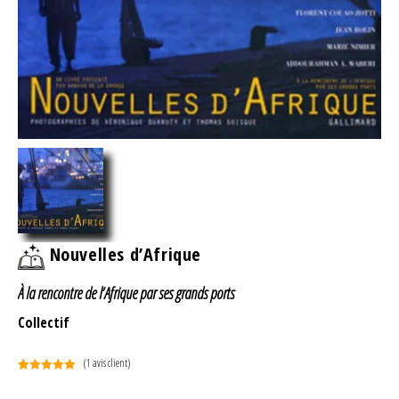
Nouvelles d’Afrique
À la rencontre de l’Afrique par ses grands ports
Collectif
(
1
avis client)
Noté
1
5.00
sur 5