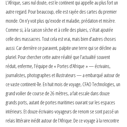
L’Afrique, sans nul doute, est le continent qui appelle au plus fort un
basé sur
autre regard. Pour beaucoup, elle est rayée des cartes du premier
notation
client
monde. On n’y voit plus qu’exode et maladie, prédation et misère.
Comme si, à la saison sèche et à celle des pluies, s’était ajoutée
celle des massacres. Tout cela est vrai, mais bien d’autres choses
aussi. Car derrière ce paravent, palpite une terre qui se décline au
pluriel. Pour chercher cette autre réalité que l’actualité souvent
réduit, enferme, l’équipe de « Portes d’Afrique » — écrivains,
journalistes, photographes et illustrateurs — a embarqué autour de
ce vaste continent-île. En huit mois de voyage, CFAO Technologies, un
grand voilier de course de 26 mètres, a fait escale dans douze
grands ports, autant de portes maritimes ouvrant sur les espaces
intérieurs. Et douze écrivains-voyageurs de renom se sont passé un
relais littéraire inédit autour de l’Afrique. De ce voyage à la rencontre