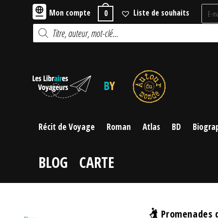
Skip
Mon compte
Liste de souhaits
0
to
Recherche
content
de
produits
Récit de Voyage
Roman
Atlas
BD
Biogra
BLOG
CARTE
Promenades d