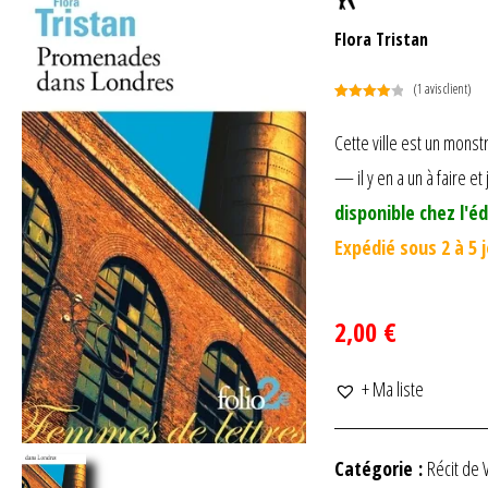
Flora Tristan
(
1
avis client)
Noté
1
4.00
sur 5
Cette ville est un mons
basé
— il y en a un à faire et
sur
notation
disponible chez l'éd
client
Expédié sous 2 à 5 
2,00 €
+ Ma liste
Catégorie :
Récit de 