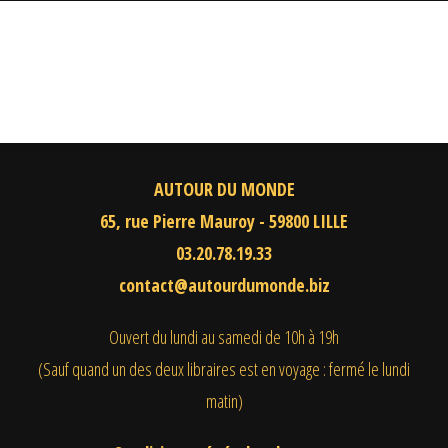
AUTOUR DU MONDE
65, rue Pierre Mauroy - 59800 LILLE
03.20.78.19.33
contact@autourdumonde.biz
Ouvert du lundi au samedi
de 10h à 19h
(Sauf quand un des deux libraires est en voyage : fermé le lundi
matin)