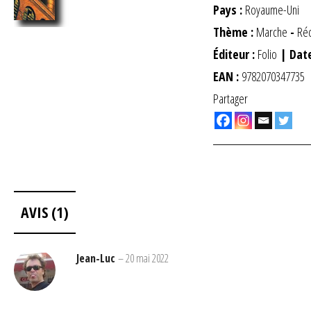
Pays :
Royaume-Uni
Thème :
Marche
-
Réc
Éditeur :
Folio
| Date
EAN :
9782070347735
Partager
AVIS (1)
Jean-Luc
–
20 mai 2022