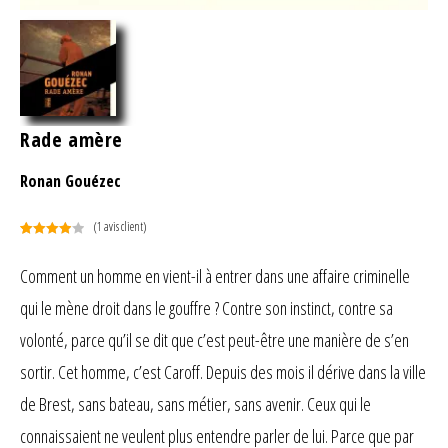
Rade amère
Ronan Gouézec
(
1
avis client)
Noté
1
4.00
sur 5
Comment un homme en vient-il à entrer dans une affaire criminelle
basé
qui le mène droit dans le gouffre ? Contre son instinct, contre sa
sur
notation
volonté, parce qu’il se dit que c’est peut-être une manière de s’en
client
sortir. Cet homme, c’est Caroff. Depuis des mois il dérive dans la ville
de Brest, sans bateau, sans métier, sans avenir. Ceux qui le
connaissaient ne veulent plus entendre parler de lui. Parce que par