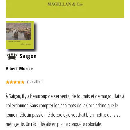
Saigon
Albert Morice
(
1
avis client)
Noté
1
5.00
sur 5
À Saigon, il y a beaucoup de serpents, de fourmis et de margouillats à
basé sur
collectionner. Sans compter les habitants de la Cochinchine que le
notation
client
jeune médecin passionné de zoologie voudrait bien mettre dans sa
ménagerie. Un récit décalé en pleine conquête coloniale.