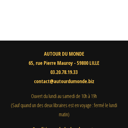
AUTOUR DU MONDE
65, rue Pierre Mauroy - 59800 LILLE
03.20.78.19.33
contact@autourdumonde.biz
Ouvert du lundi au samedi
de 10h à 19h
(Sauf quand un des deux libraires est en voyage : fermé le lundi
matin)