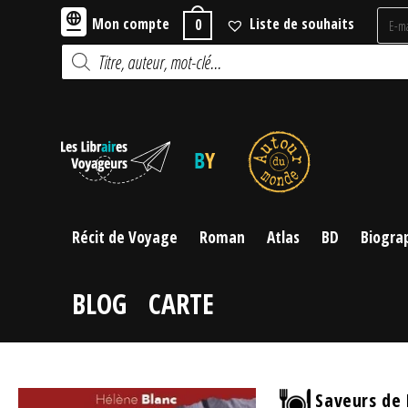
Skip
Mon compte
Liste de souhaits
0
to
Recherche
content
de
produits
Récit de Voyage
Roman
Atlas
BD
Biogra
BLOG
CARTE
Saveurs de R