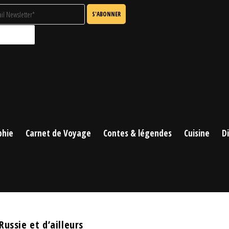
phie
Carnet de Voyage
Contes & légendes
Cuisine
D
ussie et d’ailleurs