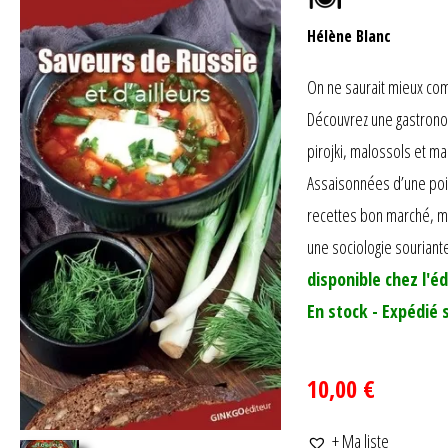
Hélène Blanc
On ne saurait mieux com
Découvrez une gastronomi
pirojki, malossols et m
Assaisonnées d’une poin
recettes bon marché, ma
une sociologie souriante
disponible chez l'éd
En stock - Expédié 
10,00 €
+ Ma liste