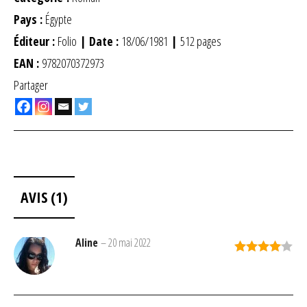
Pays :
Égypte
Éditeur :
Folio
| Date :
18/06/1981
|
512 pages
EAN :
9782070372973
Partager
AVIS (1)
Aline
–
20 mai 2022
Note
4
sur 5