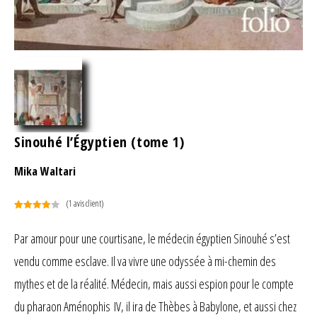
Sinouhé l’Égyptien (tome 1)
Mika Waltari
(
1
avis client)
Noté
1
4.00
sur 5
Par amour pour une courtisane, le médecin égyptien Sinouhé s’est
basé
vendu comme esclave. Il va vivre une odyssée à mi-chemin des
sur
notation
mythes et de la réalité. Médecin, mais aussi espion pour le compte
client
du pharaon Aménophis IV, il ira de Thèbes à Babylone, et aussi chez