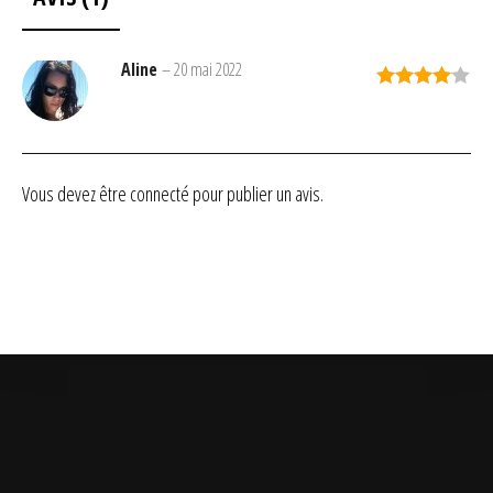
Aline
–
20 mai 2022
Note
4
sur 5
Vous devez être
connecté
pour publier un avis.