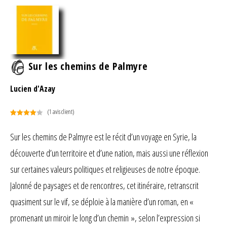
Sur les chemins de Palmyre
Lucien d'Azay
(
1
avis client)
Noté
1
4.00
sur 5
Sur les chemins de Palmyre est le récit d’un voyage en Syrie, la
basé
découverte d’un territoire et d’une nation, mais aussi une réflexion
sur
notation
sur certaines valeurs politiques et religieuses de notre époque.
client
Jalonné de paysages et de rencontres, cet itinéraire, retranscrit
quasiment sur le vif, se déploie à la manière d’un roman, en «
promenant un miroir le long d’un chemin », selon l’expression si