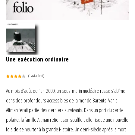
Une exécution ordinaire
(
1
avis client)
Noté
1
4.00
sur 5
Au mois d’août de l’an 2000, un sous-marin nucléaire russe s’abîme
basé
dans des profondeurs accessibles de la mer de Barents. Vania
sur
notation
Altman ferait partie des derniers survivants. Dans un port du cercle
client
polaire, la famille Altman retient son souffle : elle risque une nouvelle
fois de se heurter à la grande Histoire. Un demi-siècle après la mort