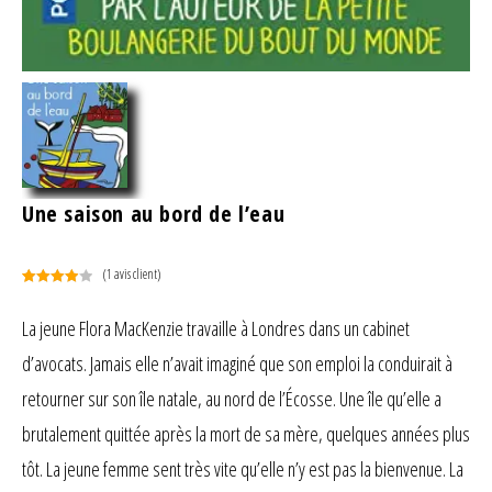
Une saison au bord de l’eau
(
1
avis client)
Noté
1
4.00
sur 5
La jeune Flora MacKenzie travaille à Londres dans un cabinet
basé
d’avocats. Jamais elle n’avait imaginé que son emploi la conduirait à
sur
notation
retourner sur son île natale, au nord de l’Écosse. Une île qu’elle a
client
brutalement quittée après la mort de sa mère, quelques années plus
tôt. La jeune femme sent très vite qu’elle n’y est pas la bienvenue. La