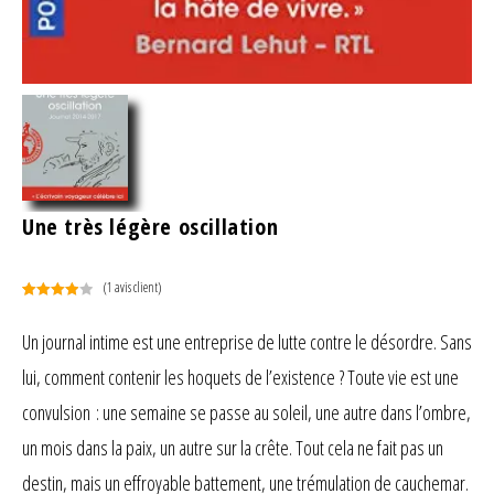
Une très légère oscillation
(
1
avis client)
Noté
1
4.00
sur 5
Un journal intime est une entreprise de lutte contre le désordre. Sans
basé
lui, comment contenir les hoquets de l’existence ? Toute vie est une
sur
notation
convulsion : une semaine se passe au soleil, une autre dans l’ombre,
client
un mois dans la paix, un autre sur la crête. Tout cela ne fait pas un
destin, mais un effroyable battement, une trémulation de cauchemar.