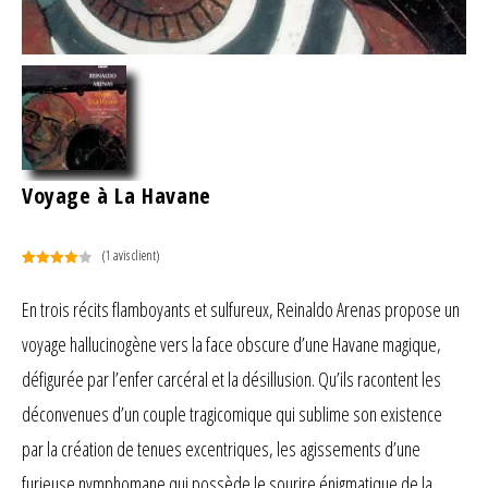
Voyage à La Havane
(
1
avis client)
Noté
1
4.00
sur 5
En trois récits flamboyants et sulfureux, Reinaldo Arenas propose un
basé
voyage hallucinogène vers la face obscure d’une Havane magique,
sur
notation
défigurée par l’enfer carcéral et la désillusion. Qu’ils racontent les
client
déconvenues d’un couple tragicomique qui sublime son existence
par la création de tenues excentriques, les agissements d’une
furieuse nymphomane qui possède le sourire énigmatique de la