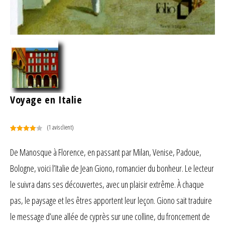
Voyage en Italie
(
1
avis client)
Noté
1
4.00
sur 5
De Manosque à Florence, en passant par Milan, Venise, Padoue,
basé
Bologne, voici l’Italie de Jean Giono, romancier du bonheur. Le lecteur
sur
notation
le suivra dans ses découvertes, avec un plaisir extrême. À chaque
client
pas, le paysage et les êtres apportent leur leçon. Giono sait traduire
le message d’une allée de cyprès sur une colline, du froncement de