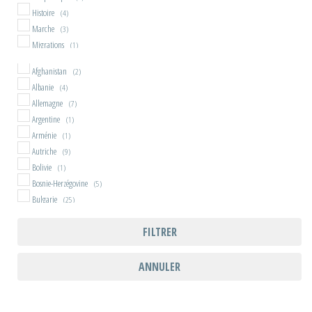
Histoire
(4)
Marche
(3)
Migrations
(1)
Musique
(1)
Afghanistan
(2)
Nouvelles
(1)
Albanie
(4)
Pèlerinage
(1)
Allemagne
(7)
Polar
(1)
Argentine
(1)
Récit ancien
(2)
Arménie
(1)
Récit contemporain
(9)
Autriche
(9)
Recueil
(1)
Bolivie
(1)
Reportages
(1)
Bosnie-Herzégovine
(5)
Société
(2)
Bulgarie
(25)
Souvenirs
(1)
Cambodge
(1)
Train
(1)
FILTRER
Chine
(1)
Vélo
(3)
Croatie
(6)
Espagne
(1)
ANNULER
France
(5)
Géorgie
(1)
Grèce
(6)