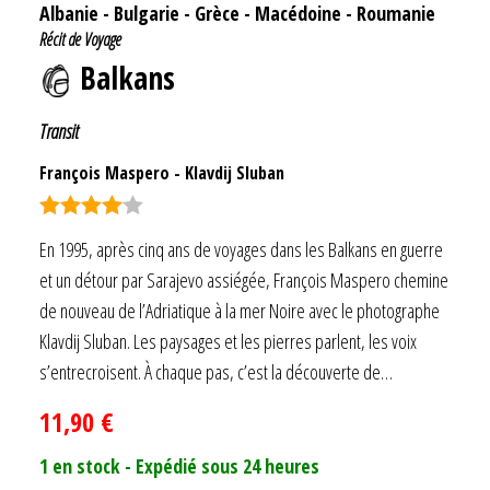
Albanie
-
Bulgarie
-
Grèce
-
Macédoine
-
Roumanie
Récit de Voyage
Balkans
Transit
François Maspero
-
Klavdij Sluban
Note
4.00
En 1995, après cinq ans de voyages dans les Balkans en guerre
sur 5
et un détour par Sarajevo assiégée, François Maspero chemine
de nouveau de l’Adriatique à la mer Noire avec le photographe
Klavdij Sluban. Les paysages et les pierres parlent, les voix
s’entrecroisent. À chaque pas, c’est la découverte de…
11,90
€
1 en stock - Expédié sous 24 heures