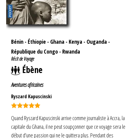
Bénin
-
Éthiopie
-
Ghana
-
Kenya
-
Ouganda
-
République du Congo
-
Rwanda
Récit de Voyage
Ébène
Aventures africaines
Ryszard Kapuscinski
Note
5.00
Quand Ryszard Kapuscinski arrive comme journaliste à Accra, la
sur 5
capitale du Ghana, il ne peut soupçonner que ce voyage sera le
début d’une passion qui ne le quittera plus. Pendant des