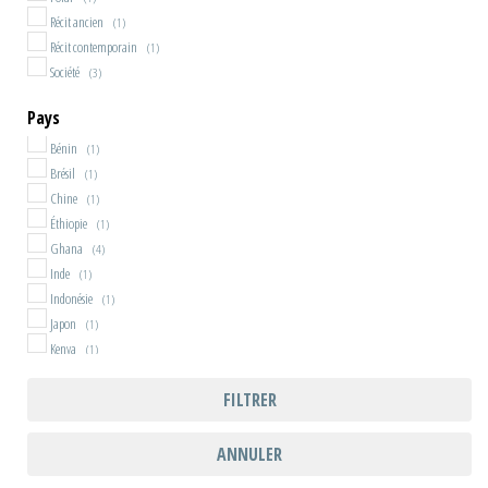
Récit ancien
(1)
Récit contemporain
(1)
Société
(3)
Pays
Bénin
(1)
Brésil
(1)
Chine
(1)
Éthiopie
(1)
Ghana
(4)
Inde
(1)
Indonésie
(1)
Japon
(1)
Kenya
(1)
Malaisie
(1)
FILTRER
Ouganda
(1)
République du Congo
(1)
Rwanda
(1)
ANNULER
Singapour
(1)