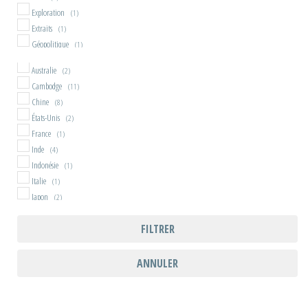
Exploration
(1)
Extraits
(1)
Géopolitique
(1)
Histoire
(8)
Australie
(2)
Marche
(2)
Cambodge
(11)
Naufrages
(1)
Chine
(8)
Nouvelles
(2)
États-Unis
(2)
Peinture
(1)
France
(1)
Photo
(3)
Inde
(4)
Polar
(4)
Indonésie
(1)
Récit ancien
(7)
Italie
(1)
Récit contemporain
(13)
Japon
(2)
Société
(8)
Laos
(14)
Spiritualité
(3)
FILTRER
Malaisie
(1)
Tourisme
(3)
Maroc
(1)
Train
(2)
Mongolie
(3)
ANNULER
Vélo
(1)
Myanmar
(6)
Népal
(1)
Russie
(3)