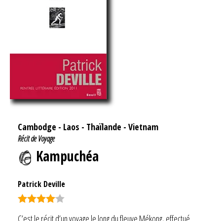
Cambodge
-
Laos
-
Thaïlande
-
Vietnam
Récit de Voyage
Kampuchéa
Patrick Deville
Note
4.00
C’est le récit d’un voyage le long du fleuve Mékong, effectué