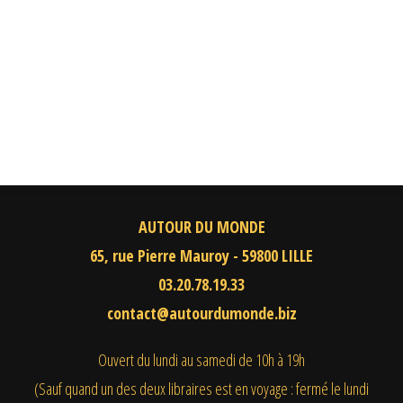
AUTOUR DU MONDE
65, rue Pierre Mauroy - 59800 LILLE
03.20.78.19.33
contact@autourdumonde.biz
Ouvert du lundi au samedi
de 10h à 19h
(Sauf quand un des deux libraires est en voyage : fermé le lundi