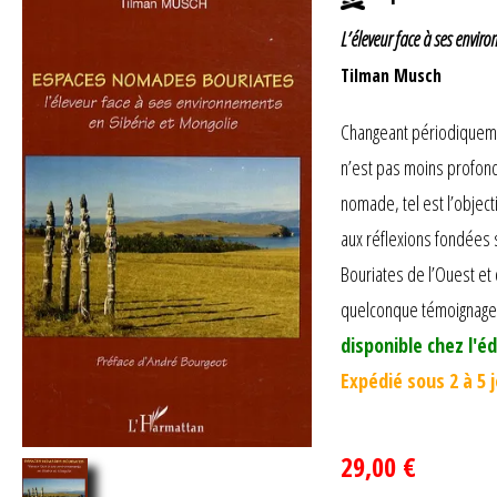
L’éleveur face à ses envir
Tilman Musch
Changeant périodiquemen
n’est pas moins profon
nomade, tel est l’objec
aux réflexions fondées 
Bouriates de l’Ouest et
quelconque témoignage h
disponible chez l'éd
Expédié sous 2 à 5 
29,00 €