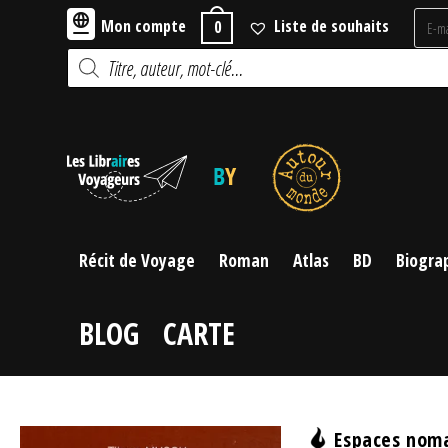
Skip
Mon compte
Liste de souhaits
0
to
Recherche
content
de
produits
Récit de Voyage
Roman
Atlas
BD
Biogra
BLOG
CARTE
Espaces noma